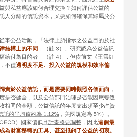
益與私益應該如何合理交換？如何評估公益的
託人分離的信託資本，又要如何確保其歸屬於公
從事公益活動，「法律上所指示之公益目的及社
律結構上的不同
」（註 3）。研究認為公益信託
額給付為目的者」（註 4），但依前文《
王雪紅
，不僅
透明度不足、投入公益的規模和效率偏
歸責於公益信託，而是需要同時觀照各個面向
，
度是否健全，以及公益部門治理是否能因應變遷
收相同的金額，公益信託的年度支出須至少占資
信託的平均值約為 1.12%
，美國規定為 5%）。
OECD）國家偏低且
計畫將要調整
，因此
這個最
成為財富移轉的工具、甚至抵銷了公益的初衷。