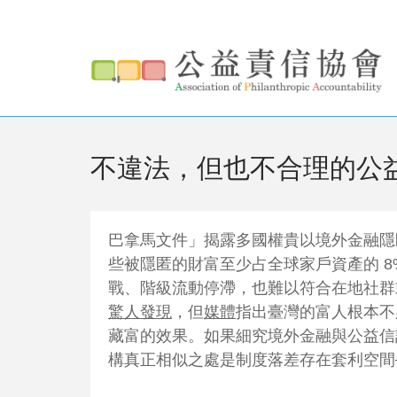
搜
移
至
尋
主
搜尋
表
內
容
單
不違法，但也不合理的公
巴拿馬文件
」揭露多國權貴以境外金融隱
些被隱匿的財富至少占全球家戶資產的 8
戰、階級流動停滯，也難以符合在地社群
驚人發現
，但
媒體
指出臺灣的富人根本不
藏富的效果。如果細究境外金融與公益信
構真正相似之處是制度落差存在套利空間