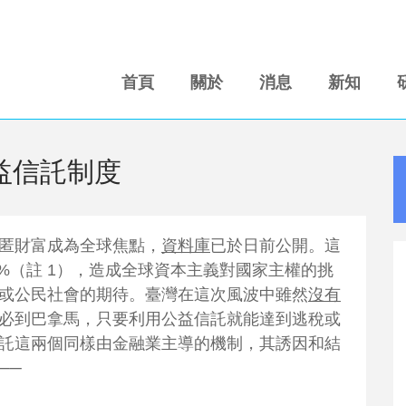
首頁
關於
消息
新知
益信託制度
匿財富成為全球焦點，
資料庫
已於日前公開。這
%（註 1），造成全球資本主義對國家主權的挑
或公民社會的期待。臺灣在這次風波中雖然
沒有
必到巴拿馬，只要利用公益信託就能達到逃稅或
託這兩個同樣由金融業主導的機制，其誘因和結
──