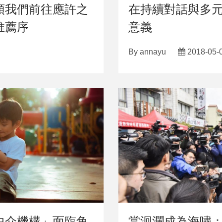
領我們前往應許之
在持續對話與多
推薦序
意義
By
annayu
2018-05-
中介機構」面臨角
當洄瀾成為海嘯