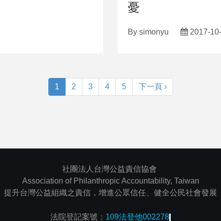
憂
By
simonyu
2017-10
1
2
3
4
5
下一頁 ›
社團法人台灣公益責信協會
Association of Philanthropic Accountability, Taiwan
提升台灣公益組織之責信，增進公眾信任、健全公民社會發展
法院登記案號：
109法登他002278