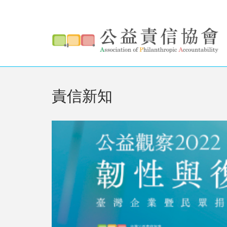
搜
移
至
尋
主
搜尋
表
內
容
單
責信新知