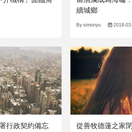
續城鄉
By
simonyu
2018-03
簽署行政契約備忘
從善牧德蓮之家閉