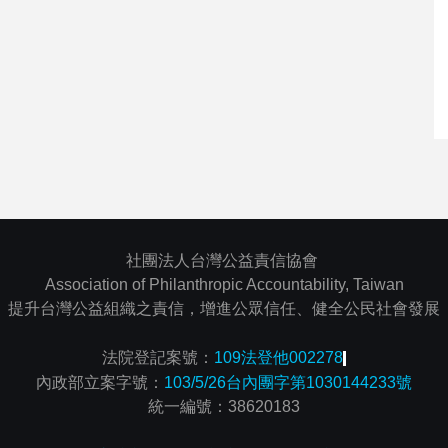
社團法人台灣公益責信協會
Association of Philanthropic Accountability, Taiwan
提升台灣公益組織之責信，增進公眾信任、健全公民社會發展
法院登記案號：
109法登他002278
內政部立案字號：
103/5/26台內團字第1030144233號
統一編號：38620183