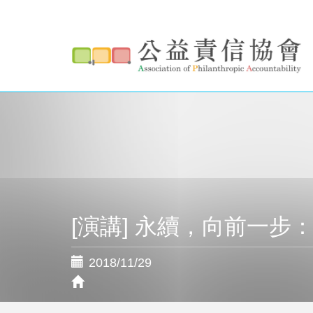
搜
移
至
尋
主
搜尋
表
內
容
單
[演講] 永續，向前一
2018/11/29