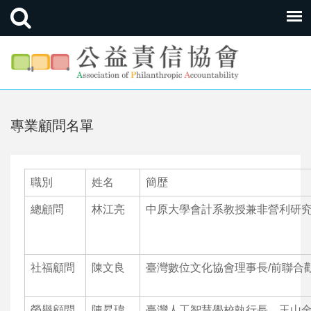
專業顧問名單
職別
姓名
簡歴
總顧問
林江亮
中原大學會計系教授兼非營利研
社福顧問
陳文良
臺灣數位文化協會理事長/前聯合
榮譽顧問
陳昇瑋
臺灣人工智慧學校執行長、玉山